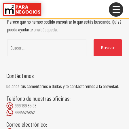
No se ha encontrado nada
Saltar
al
contenido
Parece que no hemos podido encontrar lo que estás buscando. Quizá
pueda ayudarte una búsqueda.
Buscar:
Contáctanos
Déjanos tus comentarios o dudas y te contactaremos a la brevedad.
Teléfono de nuestras oficinas:
999 169 85 98
9994424842
Correo electrónico: