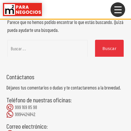
No se ha encontrado nada
Saltar
al
contenido
Parece que no hemos podido encontrar lo que estás buscando. Quizá
pueda ayudarte una búsqueda.
Buscar:
Contáctanos
Déjanos tus comentarios o dudas y te contactaremos a la brevedad.
Teléfono de nuestras oficinas:
999 169 85 98
9994424842
Correo electrónico: