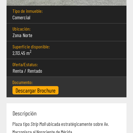
Tipo de inmueble:
Comercial
Ubicación:
Zona Norte
Superficie disponible:
2
2,113.45
m
Oferta/Estatus:
Renta /
Rentado
Documento:
Descargar Brochure
Descripción
Plaza tipo
Strip Mall
ubicada estratégicamente sobre Av.
Macroplaza al Nororiente de Mérida.