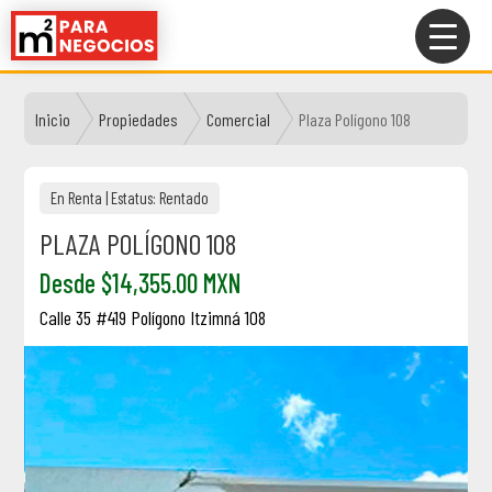
Saltar
al
contenido
Inicio
Propiedades
Comercial
Plaza Polígono 108
En Renta
| Estatus:
Rentado
PLAZA POLÍGONO 108
Desde $14,355.00 MXN
Calle 35 #419 Polígono Itzimná 108